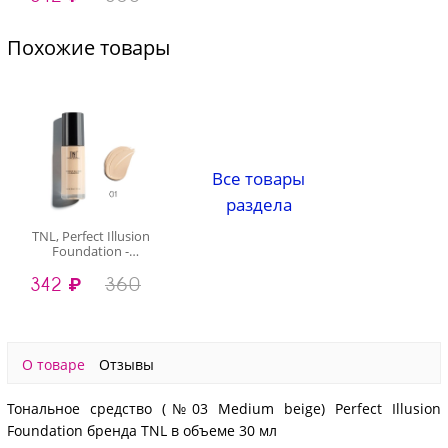
мл
Похожие товары
Все товары
раздела
TNL, Perfect Illusion
Foundation -
тональное средство
342 ₽
360
(№01 Classic Ivory), 30
мл
О товаре
Отзывы
Тональное средство (№03 Medium beige) Perfect Illusion
Foundation бренда TNL в объеме 30 мл