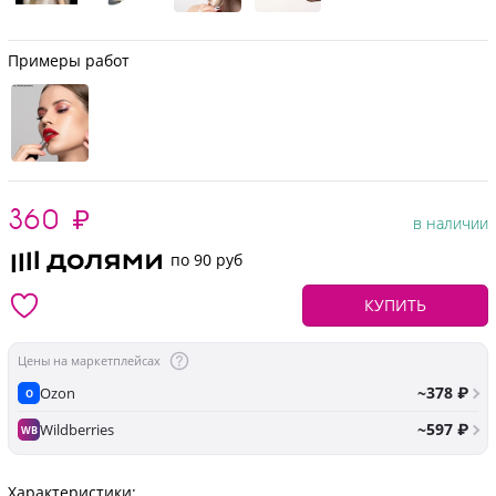
Примеры работ
360
₽
в наличии
по 90 руб
КУПИТЬ
Цены на маркетплейсах
~378 ₽
Ozon
O
~597 ₽
Wildberries
WB
Характеристики: