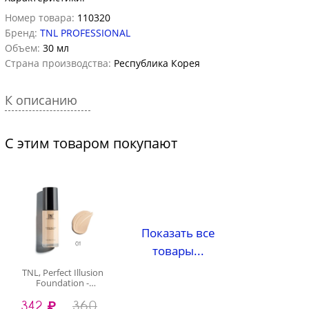
Номер товара:
110320
Бренд:
TNL PROFESSIONAL
Объем:
30 мл
Страна производства:
Республика Корея
К описанию
С этим товаром покупают
Показать все
товары...
TNL, Perfect Illusion
Foundation -
тональное средство
342 ₽
360
(№01 Classic Ivory), 30