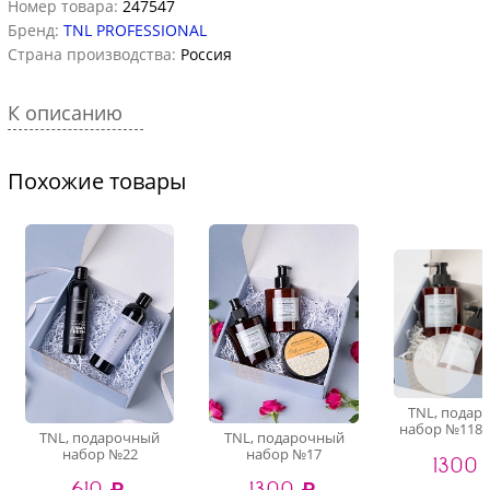
Номер товара:
247547
Бренд:
TNL PROFESSIONAL
Страна производства:
Россия
К описанию
Похожие товары
TNL, подар
набор №118 
TNL, подарочный
TNL, подарочный
по уходу за
набор №22
набор №17
1300 
рук и тела (
коктейл
610 ₽
1300 ₽