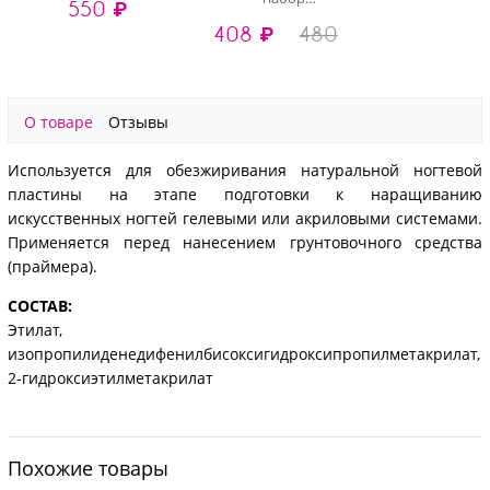
550 ₽
обезжириватель для
408 ₽
480
ногтей, 2 шт по 15 мл
О товаре
Отзывы
Используется для обезжиривания натуральной ногтевой
пластины на этапе подготовки к наращиванию
искусственных ногтей гелевыми или акриловыми системами.
Применяется перед нанесением грунтовочного средства
(праймера).
СОСТАВ:
Этилат,
изопропилиденедифенилбисоксигидроксипропилметакрилат,
2-гидроксиэтилметакрилат
Похожие товары