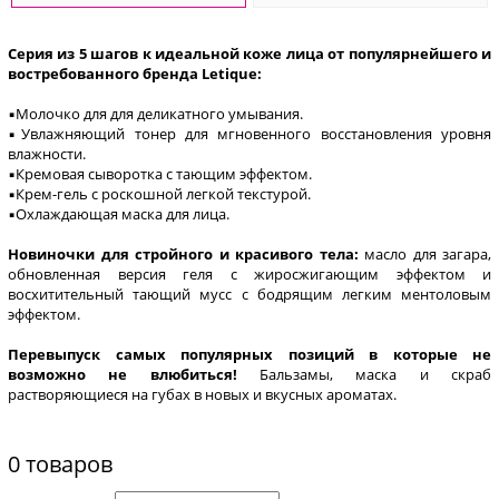
Серия из 5 шагов к идеальной коже лица от популярнейшего и
востребованного бренда Letique:
▪️Молочко для для деликатного умывания.
▪️Увлажняющий тонер для мгновенного восстановления уровня
влажности.
▪️Кремовая сыворотка с тающим эффектом.
▪️Крем-гель с роскошной легкой текстурой.
▪️Охлаждающая маска для лица.
Новиночки для стройного и красивого тела:
масло для загара,
обновленная версия геля с жиросжигающим эффектом и
восхитительный тающий мусс с бодрящим легким ментоловым
эффектом.
Перевыпу
ск
самых популярных позиций
в которые не
возможно не влюбиться!
Бальзамы, маска и скраб
растворяющиеся на губах в новых и вкусных ароматах.
0 товаров