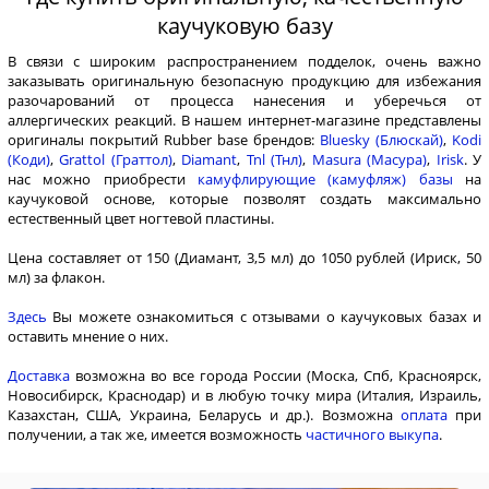
каучуковую базу
В связи с широким распространением подделок, очень важно
заказывать оригинальную безопасную продукцию для избежания
разочарований от процесса нанесения и уберечься от
аллергических реакций. В нашем интернет-магазине представлены
оригиналы покрытий Rubber base брендов:
Bluesky (Блюскай)
,
Kodi
(Коди)
,
Grattol (Граттол)
,
Diamant
,
Tnl (Тнл)
,
Masura (Масура)
,
Irisk
. У
нас можно приобрести
камуфлирующие (камуфляж) базы
на
каучуковой основе, которые позволят создать максимально
естественный цвет ногтевой пластины.
Цена составляет от 150 (Диамант, 3,5 мл) до 1050 рублей (Ириск, 50
мл) за флакон.
Здесь
Вы можете ознакомиться с отзывами о каучуковых базах и
оставить мнение о них.
Доставка
возможна во все города России (Моска, Спб, Красноярск,
Новосибирск, Краснодар) и в любую точку мира (Италия, Израиль,
Казахстан, США, Украина, Беларусь и др.). Возможна
оплата
при
получении, а так же, имеется возможность
частичного выкупа
.