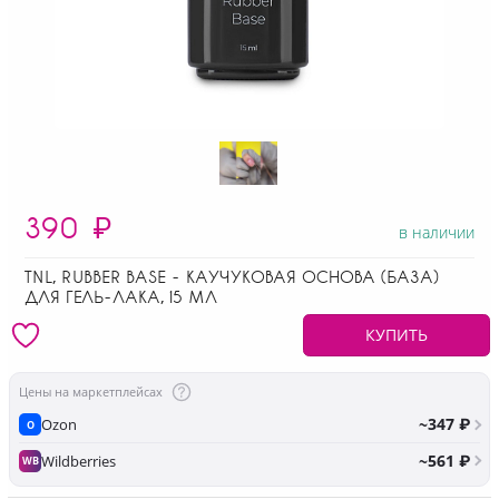
390
₽
в наличии
TNL, RUBBER BASE - КАУЧУКОВАЯ ОСНОВА (БАЗА)
ДЛЯ ГЕЛЬ-ЛАКА, 15 МЛ
КУПИТЬ
Цены на маркетплейсах
~347 ₽
Ozon
O
~561 ₽
Wildberries
WB