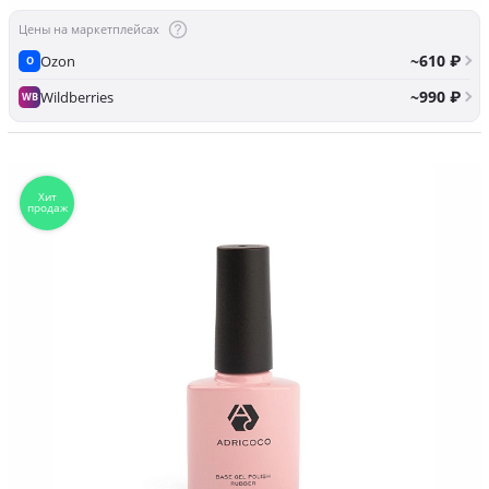
Цены на маркетплейсах
~610 ₽
Ozon
O
~990 ₽
Wildberries
WB