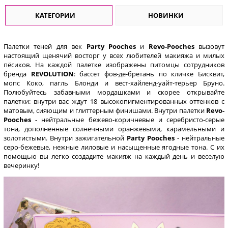
КАТЕГОРИИ
НОВИНКИ
Палетки теней для век
Party Pooches
и
Revo-Pooches
вызовут
настоящий щенячий восторг у всех любителей макияжа и милых
пёсиков. На каждой палетке изображены питомцы сотрудников
бренда
REVOLUTION
: бассет фов-де-бретань по кличке Бисквит,
мопс Коко, пагль Блонди и вест-хайленд-уайт-терьер Бруно.
Полюбуйтесь забавными мордашками и скорее открывайте
палетки: внутри вас ждут 18 высокопигментированных оттенков с
матовым, сияющим и глиттерным финишами. Внутри палетки
Revo-
Pooches
- нейтральные бежево-коричневые и серебристо-серые
тона, дополненные солнечными оранжевыми, карамельными и
золотистыми. Внутри зажигательной
Party Pooches
- нейтральные
серо-бежевые, нежные лиловые и насыщенные ягодные тона. С их
помощью вы легко создадите макияж на каждый день и веселую
вечеринку!