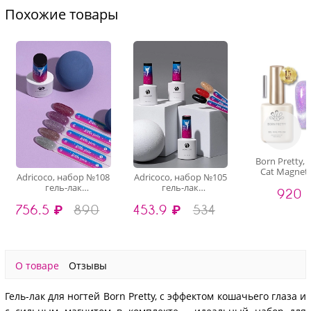
Похожие товары
Born Pretty, 
Cat Magnetic
Adricoco, набор №108
Adricoco, набор №105
набор гел
гель-лак
гель-лак
920 
"кошачий г
светоотражающий
светоотражающий
магнит для ге
756.5 ₽
890
453.9 ₽
534
Little Pixie (5 оттенков
Little Pixie (3 оттенка
15 мл
по 8 мл)
по 8 мл)
О товаре
Отзывы
Гель-лак для ногтей Born Pretty, с эффектом кошачьего глаза и