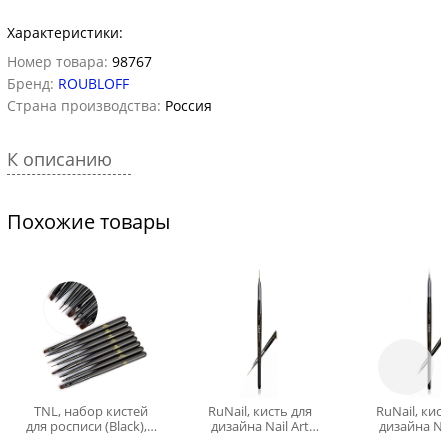
Характеристики:
Номер товара:
98767
Бренд:
ROUBLOFF
Страна производства:
Россия
К описанию
Похожие товары
TNL, набор кистей
RuNail, кисть для
RuNail, кис
для росписи (Black), 8
дизайна Nail Art
дизайна Nai
шт
Nylon, 5 мм №00/3
Nylon, 7 мм