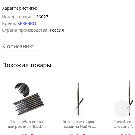
Характеристики:
Номер товара:
136627
Бренд:
SEREBRO
Страна производства:
Россия
К описанию
Похожие товары
TNL, набор кистей
RuNail, кисть для
RuNail, кис
для росписи (Black), 8
дизайна Nail Art
дизайна Nai
шт
Nylon, 5 мм №00/3
Nylon, 7 мм