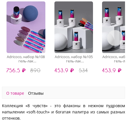
Adricoco, набор №108
Adricoco, набор №105
Adricoco, на
гель-лак
гель-лак
гель-л
светоотражающий
светоотражающий
светоотра
756.5 ₽
890
453.9 ₽
534
453.9 ₽
Little Pixie (5 оттенков
Little Pixie (3 оттенка
Little Pixie (3
по 8 мл)
по 8 мл)
по 8 мл
О товаре
Отзывы
Коллекция «8 чувств» - это флаконы в нежном пудровом
напылении «soft-touch» и богатая палитра из самых разных
оттенков.