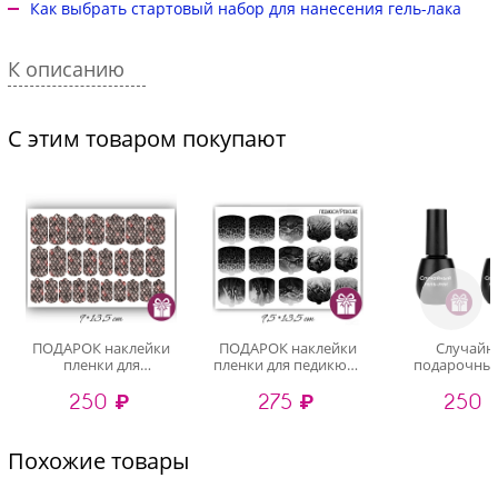
Как выбрать стартовый набор для нанесения гель-лака
К описанию
С этим товаром покупают
ПОДАРОК наклейки
ПОДАРОК наклейки
Случайн
пленки для
пленки для педикюра
подарочный
маникюра
(случайный дизайн)
или гель-лак
250 ₽
275 ₽
250 
(случайный дизайн)
Похожие товары