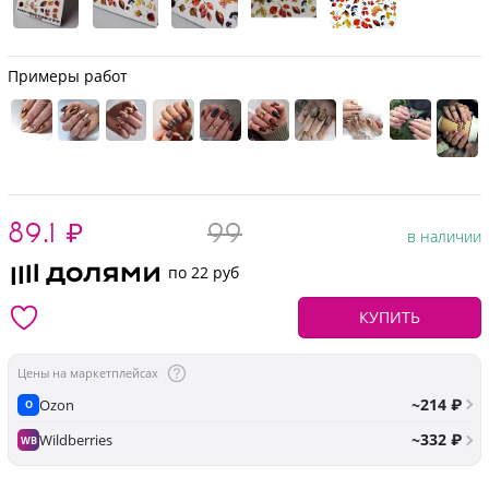
Примеры работ
89.1
₽
99
в наличии
по 22 руб
КУПИТЬ
Цены на маркетплейсах
~214 ₽
Ozon
O
~332 ₽
Wildberries
WB