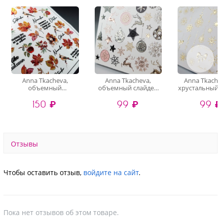
Anna Tkacheva,
Anna Tkacheva,
Anna Tkache
объемный
объемный слайдер
хрустальный 
хрустальный
3D1105 (crystal)
3D-200 (gold 
150 ₽
99 ₽
99 
слайдер-дизайн 4D-
016 (crystal)
Отзывы
Чтобы оставить отзыв,
войдите на сайт
.
Пока нет отзывов об этом товаре.