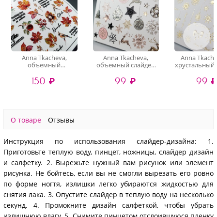
Anna Tkacheva,
Anna Tkacheva,
Anna Tkache
объемный
объемный слайдер
хрустальный 
хрустальный
3D1105 (crystal)
3D-200 (gold 
150 ₽
99 ₽
99 
слайдер-дизайн 4D-
016 (crystal)
О товаре
Отзывы
Инструкция по использования слайдер-дизайна: 1.
Приготовьте теплую воду, пинцет, ножницы, слайдер дизайн
и салфетку. 2. Вырежьте нужный вам рисунок или элемент
рисунка. Не бойтесь, если вы не смогли вырезать его ровно
по форме ногтя, излишки легко убираются жидкостью для
снятия лака. 3. Опустите слайдер в теплую воду на несколько
секунд. 4. Промокните дизайн салфеткой, чтобы убрать
излишнюю влагу. 5. Снимите пинцетом отслоившуюся пленку