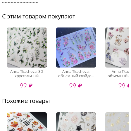
С этим товаром покупают
Anna Tkacheva, 3D
Anna Tkacheva,
Anna Tkac
хрустальный
объемный слайдер
объемный с
объемный слайдер
3D630
3D624
99 ₽
99 ₽
99 
дизайн 3D1191
(crystal)
Похожие товары