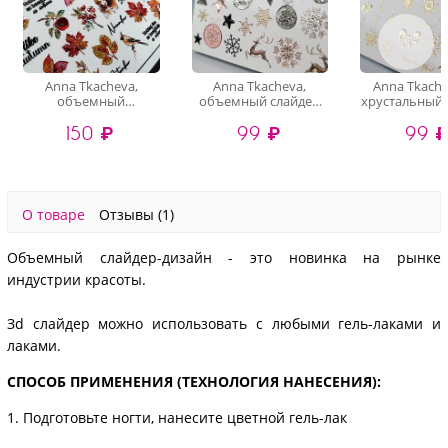
Anna Tkacheva,
Anna Tkacheva,
Anna Tkache
объемный
объемный слайдер
хрустальный 
хрустальный
3D1105 (crystal)
3D-200 (gold 
150 ₽
99 ₽
99 
слайдер-дизайн 4D-
016 (crystal)
О товаре
Отзывы
(1)
Объемный слайдер-дизайн - это новинка на рынке
индустрии красоты.
Зd слайдер можно использовать с любыми гель-лаками и
лаками.
СПОСОБ ПРИМЕНЕНИЯ (ТЕХНОЛОГИЯ НАНЕСЕНИЯ):
1. Подготовьте ногти, нанесите цветной гель-лак