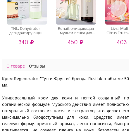
TNL, Dehydrator -
Runail, очищающая
Livsi, Mult
дегидратирующий
мульти-пенка для
Citrus Fruits 
тоник для рук с
маникюра и
Gum - универ
340 ₽
450 ₽
403 
эффектом фотошопа
педикюра (мускус,
пенка 5в1 дл
(Ванильный
пион, личи), 150 мл
ног и тела, 
чизкейк), 250 мл
О товаре
Отзывы
Крем Regenerator "Тутти-Фрутти" бренда Rosilak в объеме 50
мл.
Универсальный крем для кожи и ногтей созданный по
органической формуле глубокого действия имеет полностью
натуральный состав из масел и экстрактов, что делает его
максимально биодоступным для кожи. Средство имеет
гелевую форму, приятный аромат, легко наносится, быстро
впитывается, не создает пленку на коже, безопасен для