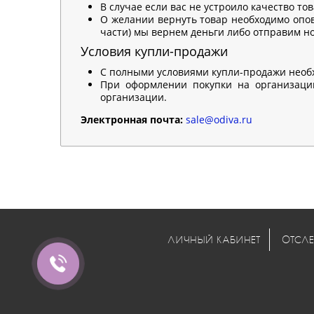
В случае если вас не устроило качество то
О желании вернуть товар необходимо опов
части) мы вернем деньги либо отправим нов
Условия купли-продажи
С полными условиями купли-продажи необ
При оформлении покупки на организацию
организации.
Электронная почта:
sale@odiva.ru
ЛИЧНЫЙ КАБИНЕТ
ОТСЛЕ