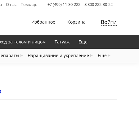
а
О нас
Помощь
+7 (499) 11-30-222
8 800 222-30-22
Войти
Избранное
Корзина
ход за телом и лицом
Татуаж
Еще
репараты
Наращивание и укрепление
Еще
д