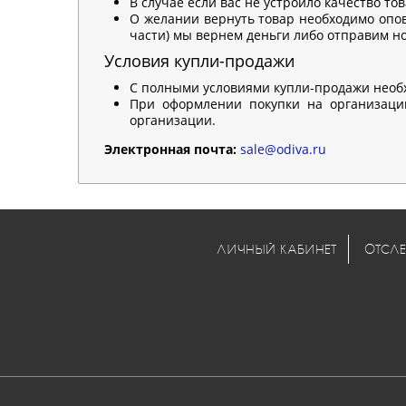
В случае если вас не устроило качество то
О желании вернуть товар необходимо опов
части) мы вернем деньги либо отправим нов
Условия купли-продажи
С полными условиями купли-продажи необ
При оформлении покупки на организацию
организации.
Электронная почта:
sale@odiva.ru
ЛИЧНЫЙ КАБИНЕТ
ОТСЛЕ