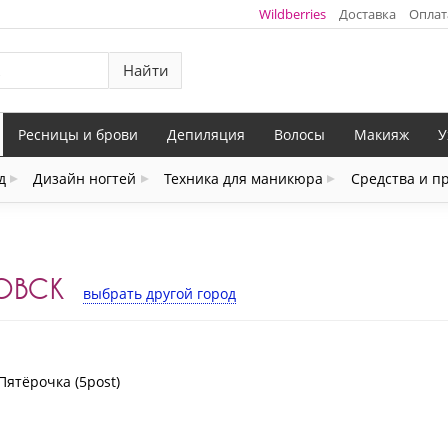
Wildberries
Доставка
Оплат
Найти
Ресницы и брови
Депиляция
Волосы
Макияж
У
д
Дизайн ногтей
Техника для маникюра
Средства и п
ОВСК
выбрать другой город
Пятёрочка (5post)