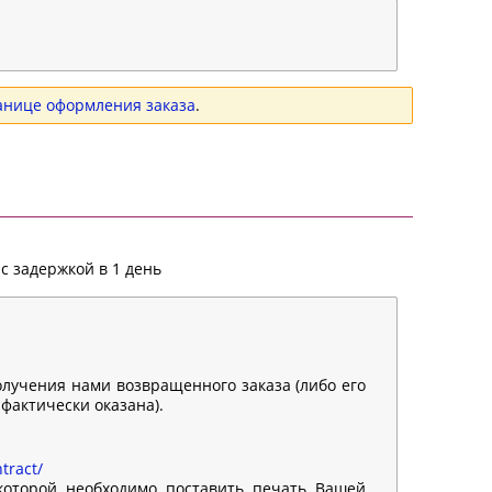
анице оформления заказа
.
с задержкой в 1 день
олучения нами возвращенного заказа (либо его
 фактически оказана).
tract/
 которой необходимо поставить печать Вашей