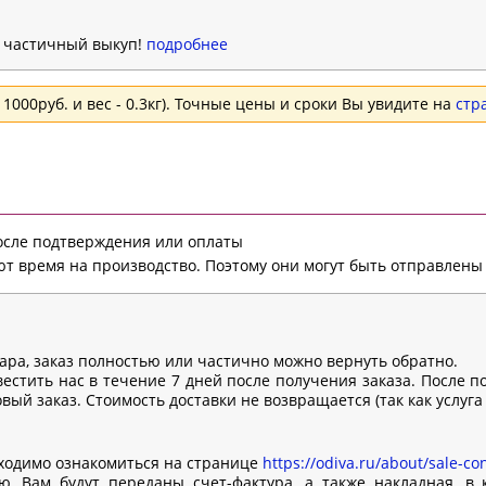
н частичный выкуп!
подробнее
1000руб. и вес - 0.3кг). Точные цены и сроки Вы увидите на
стр
после подтверждения или оплаты
т время на производство. Поэтому они могут быть отправлены 
вара, заказ полностью или частично можно вернуть обратно.
естить нас в течение 7 дней после получения заказа. После п
ый заказ. Стоимость доставки не возвращается (так как услуга
ходимо ознакомиться на странице
https://odiva.ru/about/sale-con
, Вам будут переданы счет-фактура, а также накладная, в