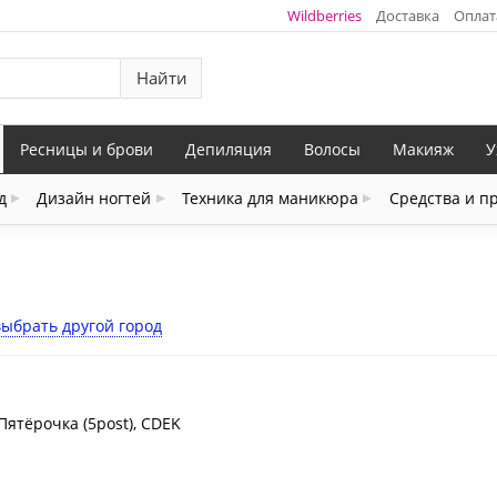
Wildberries
Доставка
Оплат
Найти
Ресницы и брови
Депиляция
Волосы
Макияж
У
д
Дизайн ногтей
Техника для маникюра
Средства и п
выбрать другой город
Пятёрочка (5post), CDEK