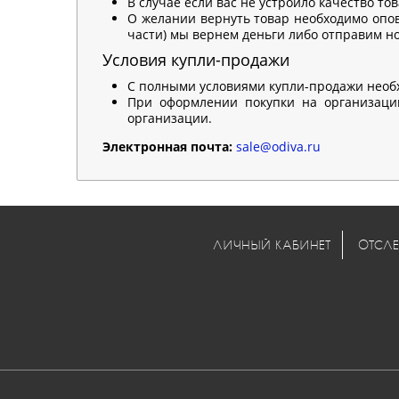
В случае если вас не устроило качество то
О желании вернуть товар необходимо опов
части) мы вернем деньги либо отправим нов
Условия купли-продажи
С полными условиями купли-продажи необ
При оформлении покупки на организацию
организации.
Электронная почта:
sale@odiva.ru
ЛИЧНЫЙ КАБИНЕТ
ОТСЛЕ