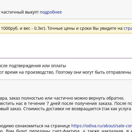
н частичный выкуп!
подробнее
1000руб. и вес - 0.3кг). Точные цены и сроки Вы увидите на
стр
после подтверждения или оплаты
т время на производство. Поэтому они могут быть отправлены 
вара, заказ полностью или частично можно вернуть обратно.
естить нас в течение 7 дней после получения заказа. После п
ый заказ. Стоимость доставки не возвращается (так как услуга
ходимо ознакомиться на странице
https://odiva.ru/about/sale-con
, Вам будут переданы счет-фактура, а также накладная, в