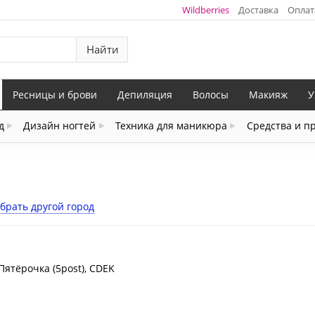
Wildberries
Доставка
Оплат
Найти
Ресницы и брови
Депиляция
Волосы
Макияж
У
д
Дизайн ногтей
Техника для маникюра
Средства и п
брать другой город
Пятёрочка (5post), CDEK