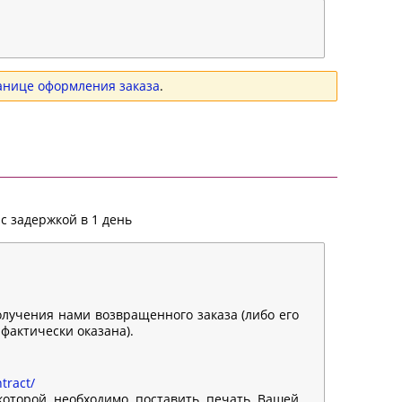
анице оформления заказа
.
с задержкой в 1 день
олучения нами возвращенного заказа (либо его
 фактически оказана).
tract/
 которой необходимо поставить печать Вашей