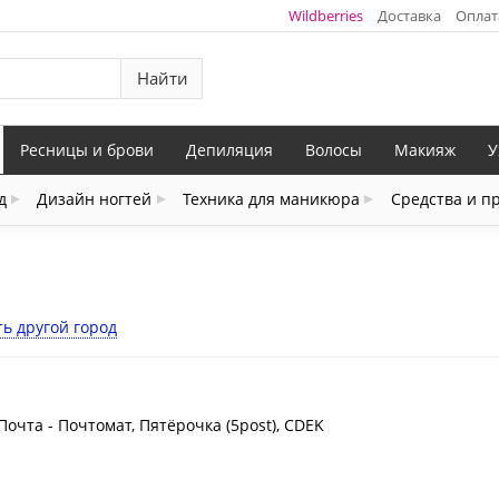
Wildberries
Доставка
Оплат
Найти
Ресницы и брови
Депиляция
Волосы
Макияж
У
д
Дизайн ногтей
Техника для маникюра
Средства и п
ь другой город
Почта - Почтомат, Пятёрочка (5post), CDEK