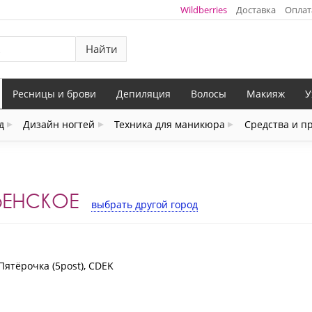
Wildberries
Доставка
Оплат
Найти
Ресницы и брови
Депиляция
Волосы
Макияж
У
д
Дизайн ногтей
Техника для маникюра
Средства и п
ВЕНСКОЕ
выбрать другой город
Пятёрочка (5post), CDEK