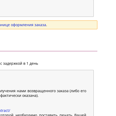
анице оформления заказа
.
с задержкой в 1 день
олучения нами возвращенного заказа (либо его
 фактически оказана).
tract/
 которой необходимо поставить печать Вашей