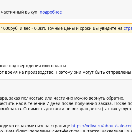
н частичный выкуп!
подробнее
1000руб. и вес - 0.3кг). Точные цены и сроки Вы увидите на
стр
после подтверждения или оплаты
т время на производство. Поэтому они могут быть отправлены 
вара, заказ полностью или частично можно вернуть обратно.
естить нас в течение 7 дней после получения заказа. После п
ый заказ. Стоимость доставки не возвращается (так как услуга
ходимо ознакомиться на странице
https://odiva.ru/about/sale-con
, Вам будут переданы счет-фактура, а также накладная, в