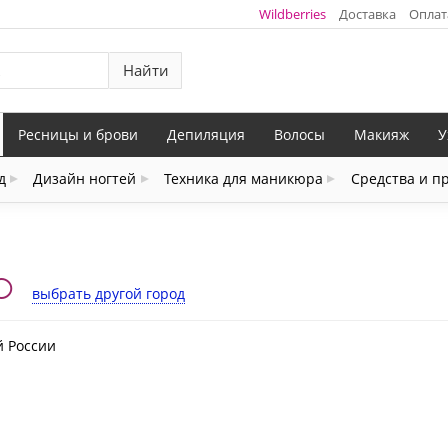
Wildberries
Доставка
Оплат
Найти
Ресницы и брови
Депиляция
Волосы
Макияж
У
д
Дизайн ногтей
Техника для маникюра
Средства и п
О
выбрать другой город
й России