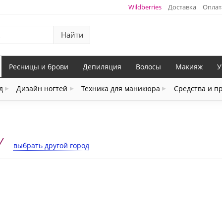
Wildberries
Доставка
Оплат
Найти
Ресницы и брови
Депиляция
Волосы
Макияж
У
д
Дизайн ногтей
Техника для маникюра
Средства и п
У
выбрать другой город