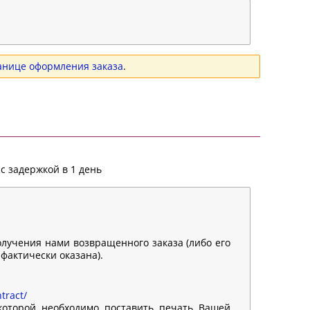
анице оформления заказа
.
с задержкой в 1 день
олучения нами возвращенного заказа (либо его
 фактически оказана).
tract/
 которой необходимо поставить печать Вашей