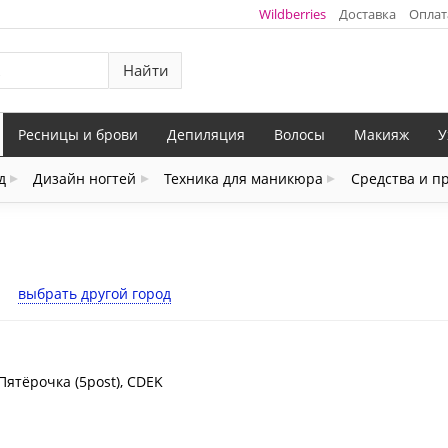
Wildberries
Доставка
Оплат
Найти
Ресницы и брови
Депиляция
Волосы
Макияж
У
д
Дизайн ногтей
Техника для маникюра
Средства и п
выбрать другой город
Пятёрочка (5post), CDEK