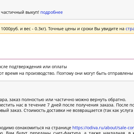
н частичный выкуп!
подробнее
1000руб. и вес - 0.3кг). Точные цены и сроки Вы увидите на
стр
после подтверждения или оплаты
т время на производство. Поэтому они могут быть отправлены 
вара, заказ полностью или частично можно вернуть обратно.
естить нас в течение 7 дней после получения заказа. После п
ый заказ. Стоимость доставки не возвращается (так как услуга
ходимо ознакомиться на странице
https://odiva.ru/about/sale-con
, Вам будут переданы счет-фактура, а также накладная, в