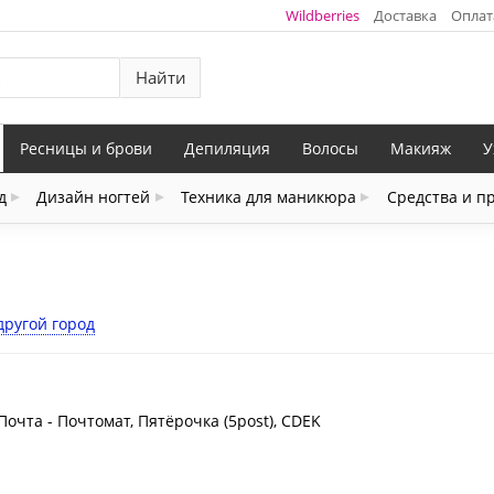
Wildberries
Доставка
Оплат
Найти
Ресницы и брови
Депиляция
Волосы
Макияж
У
д
Дизайн ногтей
Техника для маникюра
Средства и п
другой город
Почта - Почтомат, Пятёрочка (5post), CDEK