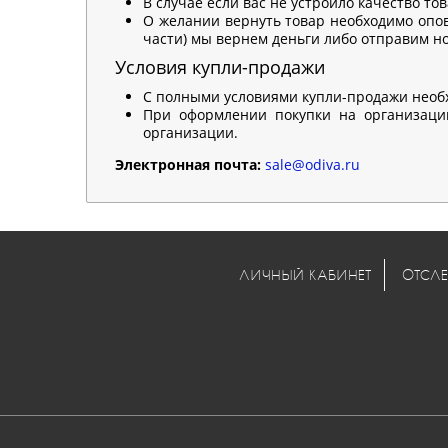
В случае если вас не устроило качество то
О желании вернуть товар необходимо опов
части) мы вернем деньги либо отправим нов
Условия купли-продажи
С полными условиями купли-продажи необ
При оформлении покупки на организацию
организации.
Электронная почта:
sale@odiva.ru
ЛИЧНЫЙ КАБИНЕТ
ОТСЛЕ