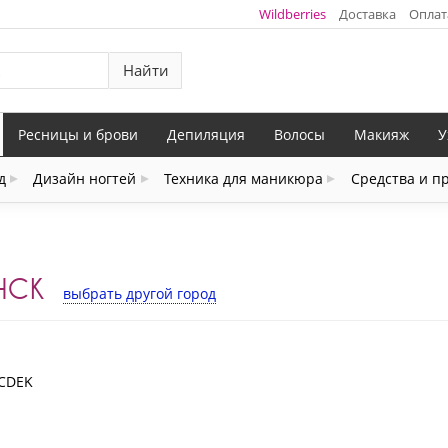
Wildberries
Доставка
Оплат
Найти
Ресницы и брови
Депиляция
Волосы
Макияж
У
д
Дизайн ногтей
Техника для маникюра
Средства и п
НСК
выбрать другой город
 CDEK