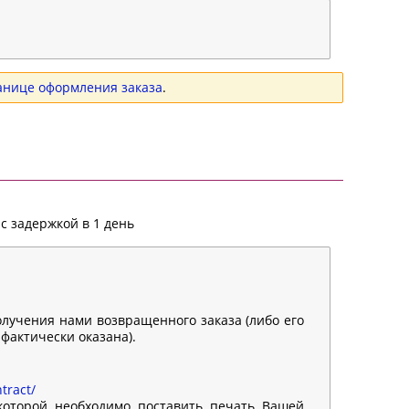
анице оформления заказа
.
с задержкой в 1 день
олучения нами возвращенного заказа (либо его
 фактически оказана).
tract/
 которой необходимо поставить печать Вашей