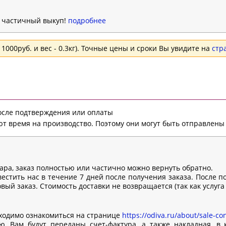
н частичный выкуп!
подробнее
1000руб. и вес - 0.3кг). Точные цены и сроки Вы увидите на
стр
после подтверждения или оплаты
т время на производство. Поэтому они могут быть отправлены 
вара, заказ полностью или частично можно вернуть обратно.
естить нас в течение 7 дней после получения заказа. После п
ый заказ. Стоимость доставки не возвращается (так как услуга
ходимо ознакомиться на странице
https://odiva.ru/about/sale-con
, Вам будут переданы счет-фактура, а также накладная, в