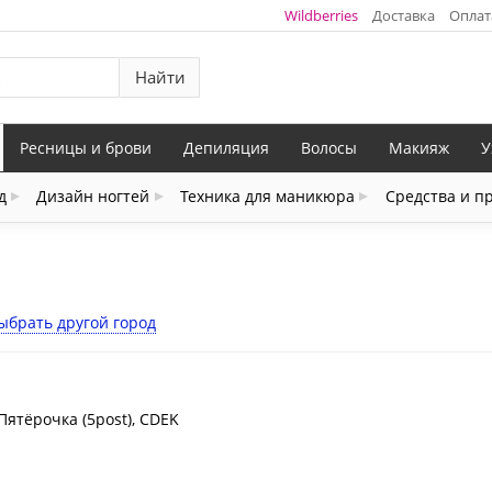
Wildberries
Доставка
Оплат
Найти
Ресницы и брови
Депиляция
Волосы
Макияж
У
д
Дизайн ногтей
Техника для маникюра
Средства и п
ыбрать другой город
Пятёрочка (5post), CDEK