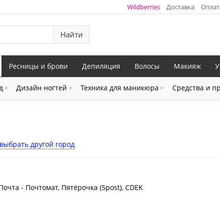
Wildberries
Доставка
Оплат
Найти
Ресницы и брови
Депиляция
Волосы
Макияж
У
д
Дизайн ногтей
Техника для маникюра
Средства и п
выбрать другой город
Почта - Почтомат, Пятёрочка (5post), CDEK