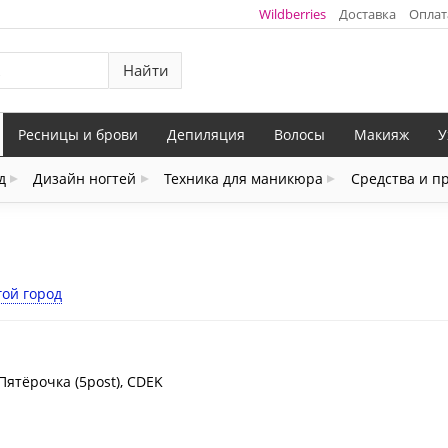
Wildberries
Доставка
Оплат
Найти
Ресницы и брови
Депиляция
Волосы
Макияж
У
д
Дизайн ногтей
Техника для маникюра
Средства и п
гой город
Пятёрочка (5post), CDEK