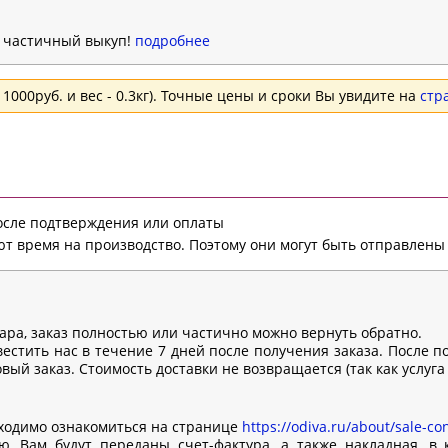
н частичный выкуп!
подробнее
1000руб. и вес - 0.3кг). Точные цены и сроки Вы увидите на
стр
после подтверждения или оплаты
т время на производство. Поэтому они могут быть отправлены 
вара, заказ полностью или частично можно вернуть обратно.
естить нас в течение 7 дней после получения заказа. После п
ый заказ. Стоимость доставки не возвращается (так как услуга
ходимо ознакомиться на странице
https://odiva.ru/about/sale-con
, Вам будут переданы счет-фактура, а также накладная, в