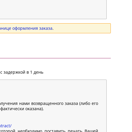
анице оформления заказа
.
с задержкой в 1 день
олучения нами возвращенного заказа (либо его
 фактически оказана).
tract/
 которой необходимо поставить печать Вашей