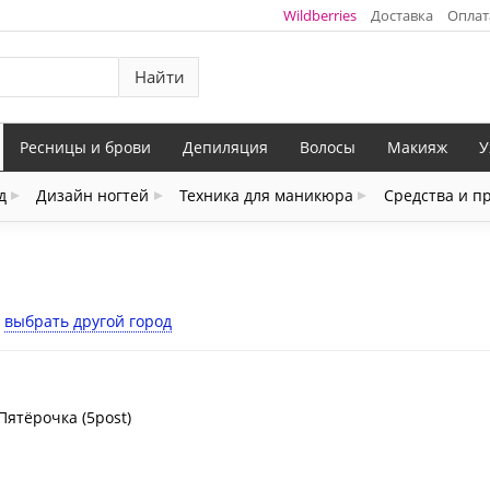
Wildberries
Доставка
Оплат
Найти
Ресницы и брови
Депиляция
Волосы
Макияж
У
д
Дизайн ногтей
Техника для маникюра
Средства и п
выбрать другой город
Пятёрочка (5post)