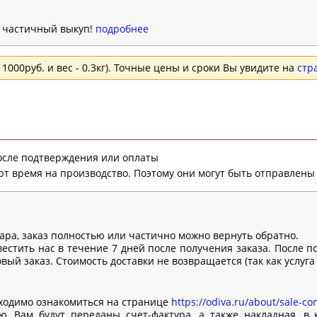
н частичный выкуп!
подробнее
1000руб. и вес - 0.3кг). Точные цены и сроки Вы увидите на
стр
после подтверждения или оплаты
т время на производство. Поэтому они могут быть отправлены 
вара, заказ полностью или частично можно вернуть обратно.
естить нас в течение 7 дней после получения заказа. После п
ый заказ. Стоимость доставки не возвращается (так как услуга
ходимо ознакомиться на странице
https://odiva.ru/about/sale-con
, Вам будут переданы счет-фактура, а также накладная, в