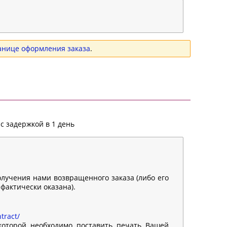
анице оформления заказа
.
с задержкой в 1 день
олучения нами возвращенного заказа (либо его
 фактически оказана).
tract/
 которой необходимо поставить печать Вашей