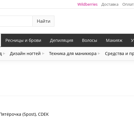
Wildberries
Доставка
Оплат
Найти
Ресницы и брови
Депиляция
Волосы
Макияж
У
д
Дизайн ногтей
Техника для маникюра
Средства и п
Пятёрочка (5post), CDEK