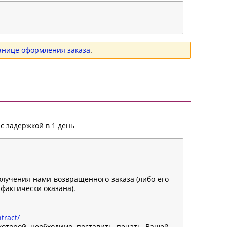
анице оформления заказа
.
с задержкой в 1 день
олучения нами возвращенного заказа (либо его
 фактически оказана).
tract/
 которой необходимо поставить печать Вашей