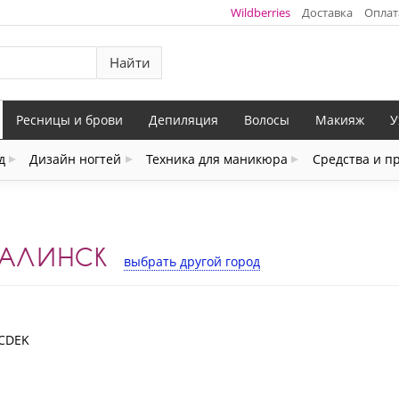
Wildberries
Доставка
Оплат
Найти
Ресницы и брови
Депиляция
Волосы
Макияж
У
д
Дизайн ногтей
Техника для маникюра
Средства и п
ХАЛИНСК
выбрать другой город
 CDEK