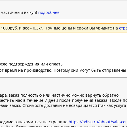
н частичный выкуп!
подробнее
1000руб. и вес - 0.3кг). Точные цены и сроки Вы увидите на
стр
после подтверждения или оплаты
т время на производство. Поэтому они могут быть отправлены 
вара, заказ полностью или частично можно вернуть обратно.
естить нас в течение 7 дней после получения заказа. После п
ый заказ. Стоимость доставки не возвращается (так как услуга
ходимо ознакомиться на странице
https://odiva.ru/about/sale-con
, Вам будут переданы счет-фактура, а также накладная, в