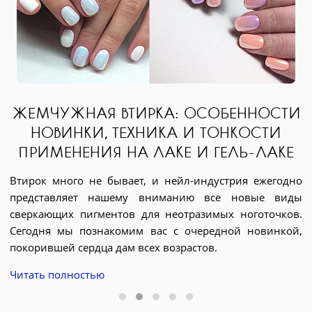
ЕННОСТИ
НКОСТИ
ЛЬ-ЛАКЕ
АЛЛЕРГИЯ НА ШЕЛЛАК (ГЕЛЬ-Л
рия ежегодно
ЧТО ДЕЛАТЬ?
новые виды
Дизайн ногтей гель-лаком - идеальное
 ноготочков.
эстетичного и долговечного покрытия
й новинкой,
довольно часто мы сталкиваемся или слыши
явлении как аллергия на сам гель-лак, преп
его нанесения или снятия. Все об этом явлени
с ним и альтернативе шеллаку мы расск