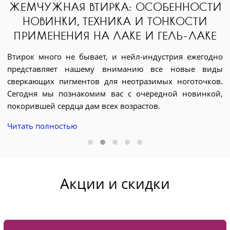
ЖЕМЧУЖНАЯ ВТИРКА: ОСОБЕННОСТИ
НОВИНКИ, ТЕХНИКА И ТОНКОСТИ
ПРИМЕНЕНИЯ НА ЛАКЕ И ГЕЛЬ-ЛАКЕ
Втирок много не бывает, и нейл-индустрия ежегодно
представляет нашему вниманию все новые виды
Д
я.
сверкающих пигментов для неотразимых ноготочков.
э
ри
Сегодня мы познакомим вас с очередной новинкой,
д
ых
покорившей сердца дам всех возрастов.
я
BX
Читать полностью
е
ие
с
с
Ч
Акции и скидки