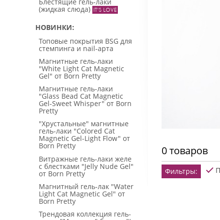
Блестящие гель-лаки
(жидкая слюда)
НОВИНКИ
Топовые покрытия BSG для
стемпинга и nail-арта
Магнитные гель-лаки
"White Light Cat Magnetic
Gel" от Born Pretty
Магнитные гель-лаки
"Glass Bead Cat Magnetic
Gel-Sweet Whisper" от Born
Pretty
"Хрустальные" магнитные
гель-лаки "Colored Cat
Magnetic Gel-Light Flow" от
Born Pretty
0 товаров
Витражные гель-лаки желе
с блестками "Jelly Nude Gel"
П
Фильтры:
от Born Pretty
Магнитный гель-лак "Water
Light Cat Magnetic Gel" от
Born Pretty
Трендовая коллекция гель-