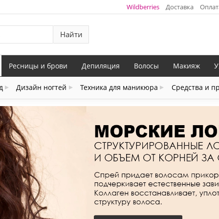
Wildberries
Доставка
Оплат
Найти
Ресницы и брови
Депиляция
Волосы
Макияж
У
д
Дизайн ногтей
Техника для маникюра
Средства и п