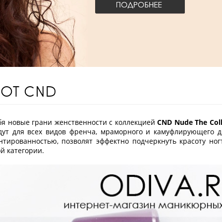
 ОТ CND
бя новые грани женственности с коллекцией
CND Nude The Coll
дут для всех видов френча, мраморного и камуфлирующего д
нтированностью, позволят эффектно подчеркнуть красоту но
й категории.