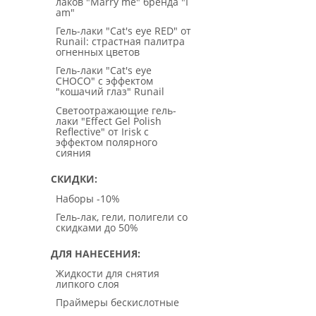
лаков "Marry me" бренда "I
am"
Гель-лаки "Cat's eye RED" от
Runail: страстная палитра
огненных цветов
Гель-лаки "Cat's eye
CHOCO" с эффектом
"кошачий глаз" Runail
Светоотражающие гель-
лаки "Effect Gel Polish
Reflective" от Irisk с
эффектом полярного
сияния
СКИДКИ
Наборы -10%
Гель-лак, гели, полигели со
скидками до 50%
ДЛЯ НАНЕСЕНИЯ
Жидкости для снятия
липкого слоя
Праймеры бескислотные