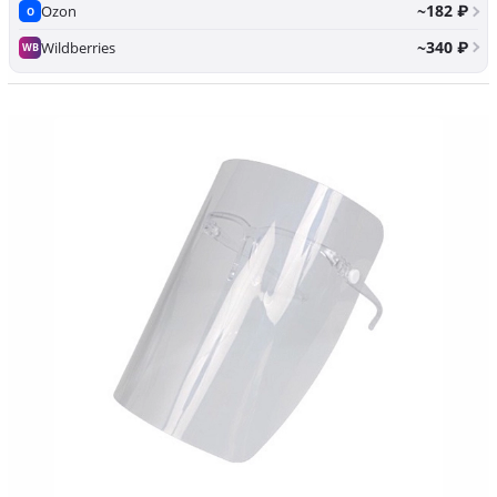
~182 ₽
Ozon
O
~340 ₽
Wildberries
WB