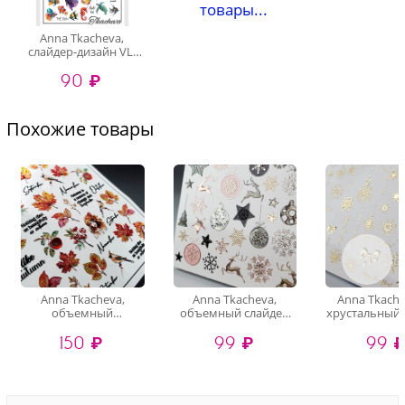
товары...
Anna Tkacheva,
слайдер-дизайн VL-
024
90 ₽
Похожие товары
Anna Tkacheva,
Anna Tkacheva,
Anna Tkache
объемный
объемный слайдер
хрустальный 
хрустальный
3D1105 (crystal)
3D-200 (gold 
150 ₽
99 ₽
99 
слайдер-дизайн 4D-
016 (crystal)