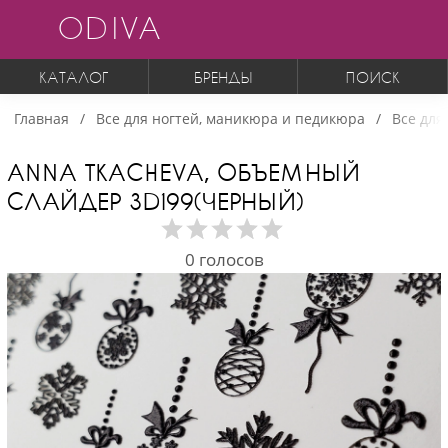
ODIVA
КАТАЛОГ
БРЕНДЫ
ПОИСК
Главная
Все для ногтей, маникюра и педикюра
Все для
ANNA TKACHEVA, ОБЪЕМНЫЙ
СЛАЙДЕР 3D199(ЧЕРНЫЙ)
0
голосов