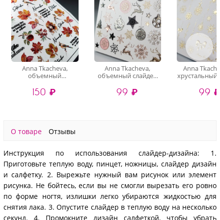
Anna Tkacheva,
Anna Tkacheva,
Anna Tkache
объемный
объемный слайдер
хрустальный 
хрустальный
3D1105 (crystal)
3D-200 (gold 
150 ₽
99 ₽
99 
слайдер-дизайн 4D-
016 (crystal)
О товаре
Отзывы
Инструкция по использования слайдер-дизайна: 1.
Приготовьте теплую воду, пинцет, ножницы, слайдер дизайн
и салфетку. 2. Вырежьте нужный вам рисунок или элемент
рисунка. Не бойтесь, если вы не смогли вырезать его ровно
по форме ногтя, излишки легко убираются жидкостью для
снятия лака. 3. Опустите слайдер в теплую воду на несколько
секунд. 4. Промокните дизайн салфеткой, чтобы убрать