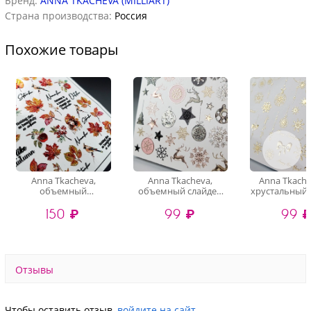
Бренд:
ANNA TKACHEVA (MILLIART)
Страна производства:
Россия
Похожие товары
Anna Tkacheva,
Anna Tkacheva,
Anna Tkache
объемный
объемный слайдер
хрустальный 
хрустальный
3D1105 (crystal)
3D-200 (gold 
150 ₽
99 ₽
99 
слайдер-дизайн 4D-
016 (crystal)
Отзывы
Чтобы оставить отзыв,
войдите на сайт
.