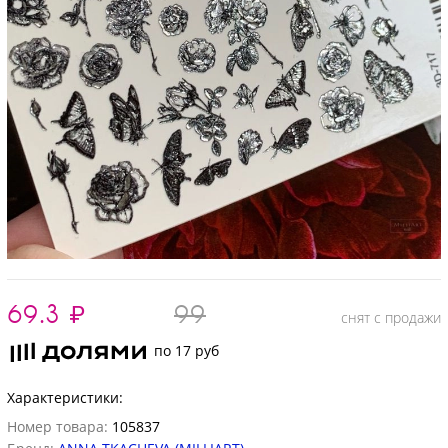
69.3
₽
99
снят с продажи
по 17 руб
Характеристики:
Номер товара:
105837