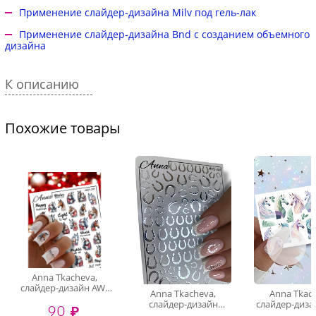
Применение слайдер-дизайна Milv под гель-лак
Применение слайдер-дизайна Bnd с созданием объемного
дизайна
К описанию
Похожие товары
Anna Tkacheva,
слайдер-дизайн AW-
Anna Tkacheva,
Anna Tkac
257
слайдер-дизайн
слайдер-диза
90 ₽
MilliArt металлик
212