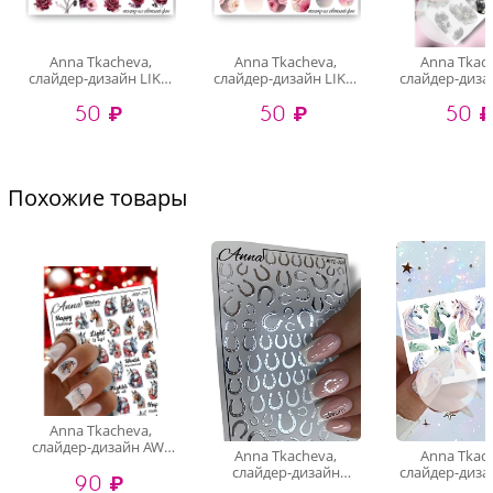
Anna Tkacheva,
Anna Tkacheva,
Anna Tkac
слайдер-дизайн LIKE-
слайдер-дизайн LIKE-
слайдер-дизай
175
177
211
50 ₽
50 ₽
50 ₽
Похожие товары
Anna Tkacheva,
слайдер-дизайн AW-
Anna Tkacheva,
Anna Tkac
257
слайдер-дизайн
слайдер-диза
90 ₽
MilliArt металлик
212