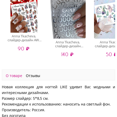
Anna Tkacheva,
слайдер-дизайн AW-
Anna Tkacheva,
Anna Tkac
257
слайдер-дизайн
слайдер-диза
90 ₽
MilliArt металлик
212
140 ₽
50 
MTL-260
О товаре
Отзывы
Новая коллекция для ногтей LIKE удивит Вас модными и
интересными дизайнами.
Размер слайдер: 5*8,5 см.
Рекомендации к использованию: наносить на светлый фон.
Производитель: Россия.
Без логотипа