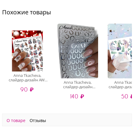
Похожие товары
Anna Tkacheva,
слайдер-дизайн AW-
Anna Tkacheva,
Anna Tkac
257
слайдер-дизайн
слайдер-диза
90 ₽
MilliArt металлик
212
140 ₽
50 
MTL-260
О товаре
Отзывы