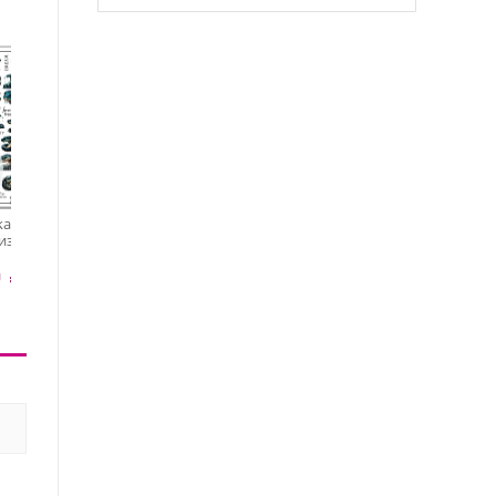
kacheva,
изайн LUX-
Anna Tkacheva,
Anna Tkacheva,
.5х9.5)
слайдер-дизайн LIKE-
слайдер-дизайн MilliArt
 ₽
257
металлик MTL-259
50 ₽
140 ₽