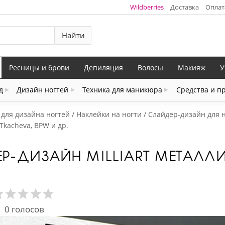
Wildberries
Доставка
Оплат
Найти
Ресницы и брови
Депиляция
Волосы
Макияж
У
д
Дизайн ногтей
Техника для маникюра
Средства и п
 для дизайна ногтей
Наклейки на ногти
Слайдер-дизайн для 
 Tkacheva, BPW и др.
ЕР-ДИЗАЙН MILLIART МЕТАЛЛ
0
голосов