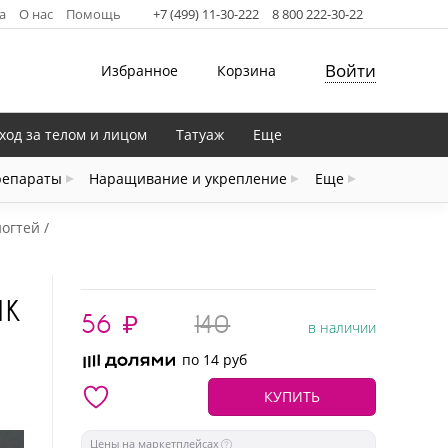
а
О нас
Помощь
+7 (499) 11-30-222
8 800 222-30-22
Войти
Избранное
Корзина
ход за телом и лицом
Татуаж
Еще
репараты
Наращивание и укрепление
Еще
ногтей
ИК
56
₽
140
в наличии
по 14 руб
КУПИТЬ
Цены на маркетплейсах