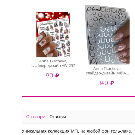
Anna Tkacheva,
слайдер-дизайн AW-257
Anna Tkacheva,
слайдер-дизайн MilliArt
90 ₽
металлик MTL-260
140 ₽
О товаре
Отзывы
Уникальная коллекция MTL на любой фон гель-лака.