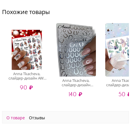
Похожие товары
Anna Tkacheva,
слайдер-дизайн AW-
Anna Tkacheva,
Anna Tkac
257
слайдер-дизайн
слайдер-диза
90 ₽
MilliArt металлик
212
140 ₽
50 
MTL-260
О товаре
Отзывы