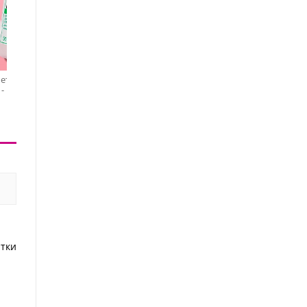
ик / Livsi,
Irisk, Cuticle Away -
Irisk, Menthol Cuticle
- гель для
средство для удаления
Remover - средство для
ы, 50 мл
кутикулы с
удаления кутикулы с
194
445 ₽
445 ₽
глицерином, 100 мл
ментолом, 100 мл
тки