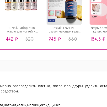
RuNail, набор №46
Rosilak, ENZYME -
ФармКосмет
масло для ногтей и
размягчающая гель-
кутиклер 
кутикулы, 5 х 3 мл
сыворотка для ногтей и
кутикул
442 ₽
520
748 ₽
880
184.3 ₽
кожи, 25 мл
омерно распределить кистью, после процедуры удалить оста
 средством.
,натрий,калий,магний,оксид цинка