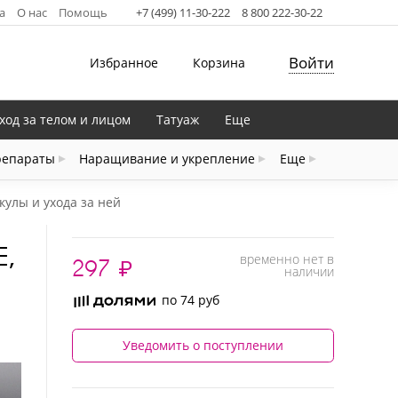
а
О нас
Помощь
+7 (499) 11-30-222
8 800 222-30-22
Войти
Избранное
Корзина
ход за телом и лицом
Татуаж
Еще
репараты
Наращивание и укрепление
Еще
кулы и ухода за ней
,
временно нет в
297
₽
наличии
по 74 руб
Уведомить о поступлении