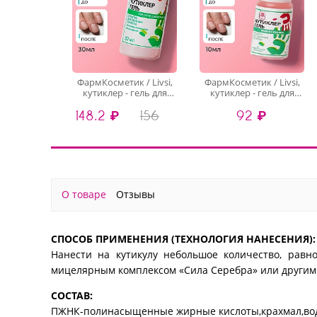
ФармКосметик / Livsi,
ФармКосметик / Livsi,
кутиклер - гель для
кутиклер - гель для
кутикулы, 30 мл
кутикулы, 10 мл
148.2 ₽
156
92 ₽
О товаре
Отзывы
СПОСОБ ПРИМЕНЕНИЯ (ТЕХНОЛОГИЯ НАНЕСЕНИЯ):
Нанести на кутикулу небольшое количество, равн
мицелярным комплексом «Сила Серебра» или другим
СОСТАВ:
ПЖНК-полинасыщенные жирные кислоты,крахмал,вода