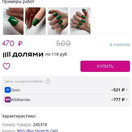
Примеры работ
470
₽
500
в наличии
по 118 руб
КУПИТЬ
Цены на маркетплейсах
~521 ₽
Ozon
O
~777 ₽
Wildberries
WB
Характеристики:
Номер товара:
245318
Бренд:
BSG (Bio Stretch Gel)