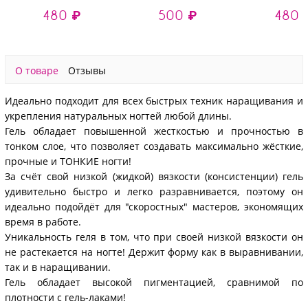
- моделирующий УФ-
наращивания №36
- моделирую
480 ₽
500 ₽
480 
гель
(высокая вязкость),
гель
светоотражающий
13 гр
светоотра
№9653, 15 гр
№9649, 1
О товаре
Отзывы
Идеально подходит для всех быстрых техник наращивания и
укрепления натуральных ногтей любой длины.
Гель обладает повышенной жесткостью и прочностью в
тонком слое, что позволяет создавать максимально жёсткие,
прочные и ТОНКИЕ ногти!
За счёт свой низкой (жидкой) вязкости (консистенции) гель
удивительно быстро и легко разравнивается, поэтому он
идеально подойдёт для "скоростных" мастеров, экономящих
время в работе.
Уникальность геля в том, что при своей низкой вязкости он
не растекается на ногте! Держит форму как в выравнивании,
так и в наращивании.
Гель обладает высокой пигментацией, сравнимой по
плотности с гель-лаками!