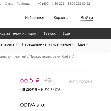
а
О нас
Помощь
+7 (499) 11-30-222
8 800 222-30-22
Войти
Избранное
Корзина
ход за телом и лицом
Татуаж
Еще
репараты
Наращивание и укрепление
Еще
алы для ногтей
Пилки, полировки, бафы
66.5
₽
70
снят с продажи
по 17 руб
ODIVA это: