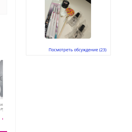
Посмотреть обсуждение (23)
пилка для
Adricoco, пилка
Dr.Alex, пилка Карбит
олукруглая
лодочка (100/180), 10
33 лодка (150/220)
 100/120)
шт
 ₽
219 ₽
183 ₽