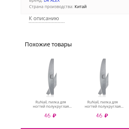
Бренд:
DR ALEX
Страна производства:
Китай
К описанию
Похожие товары
RuNail, пилка для
RuNail, пилка для
ногтей полукруглая
ногтей полукруглая
(серая, 100/180)
(серая, 150/180)
46 ₽
46 ₽