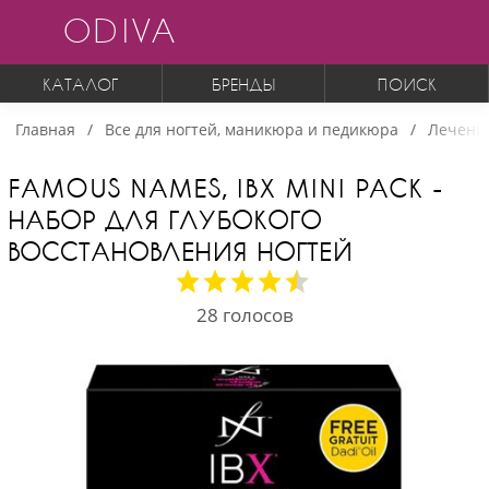
ODIVA
КАТАЛОГ
БРЕНДЫ
ПОИСК
Главная
Все для ногтей, маникюра и педикюра
Лечение
FAMOUS NAMES, IBX MINI PACK -
НАБОР ДЛЯ ГЛУБОКОГО
ВОССТАНОВЛЕНИЯ НОГТЕЙ
28
голосов