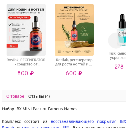
Irisk, сыво
укрепля
Rosilak, REGENERATOR
Rosilak, регенератор
двухфазна
- средство от
для роста ногтей и от
278 
ногтей и ку
аллергического
онихолизиса, 10 мл
(001), 8
800 ₽
600 ₽
дерматита и
онихолизиса, 25 мл
О товаре
Отзывы
(4)
Набор IBX MINI Pack от Famous Names.
Комплекс состоит из
восстанавливающего покрытия IBX
Repair
и
гель-лак покрытия IBX
. Это настоящее открытие,